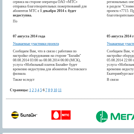
сервиса на стороне оператора ОАО «МТС»
региональных опе
отправка благотворительных пожертвований для
в разделе "Стоим
абонентов МТС
с 1 декабря 2014 г. будет
проекта «7715. П
недоступна.
благотворительно
По
07 августа 2014 года
05 августа 2014 
Уважаемые участники проекта
Уважаемые участ
Сообщаем Вам, что в связи с работами по
Сообщаем Вам, чт
настройке оборудования на стороне "Билайн"
настройке оборуд
08.08.2014 03:00 по 08.08.2014 06:00 (МСК),
05.08.2014 22:00 
услуга «Мобильный платеж Билайн» будет
услуга «Мобильны
временно недоступна для абонентов Ростовского
временно недосту
филиала.
Екатеринбургског
Также вследст
В связи
Страницы:
1
2
3
4
5
6
7
8
9
10
11